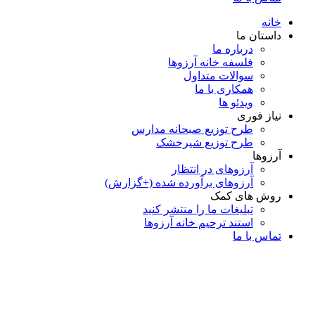
خانه
داستان ما
درباره ما
فلسفه خانه آرزوها
سوالات متداول
همكاری با ما
ویدئو ها
نیاز فوری
طرح توزیع صبحانه مدارس
طرح توزیع شیرخشک
آرزوها
آرزوهای در انتظار
آرزوهای برآورده شده (+گزارش)
روش های کمک
تبلیغات ما را منتشر کنید
استند ترحیم خانه آرزوها
تماس با ما