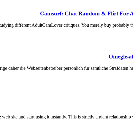
Camsurf: Chat Random & Flirt For A
studying different AdultCamLover critiques. You merely buy probably the
Omegle-al
ährige daher die Webseitenbetreiber persönlich für sämtliche Strafdat
eb site and start using it instantly. This is strictly a giant relations