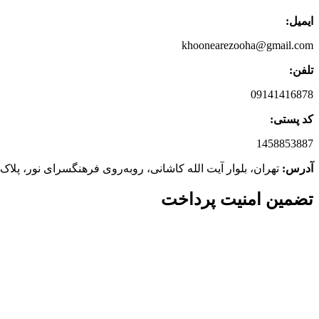
ایمیل:
khoonearezooha@gmail.com
تلفن:
09141416878
کد پستی:
1458853887
آدرس:
تهران، بلوار آیت الله کاشانی، روبه‌روی فرهنگسرای نور، پلاک 464، ساختمان نور، طبقه 2، واحد 9
تضمین امنیت پرداخت