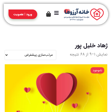
ورود | عضویت
ژهاد خلیل پور
نمایش 1–9 از 68 نتیجه
ناموجود