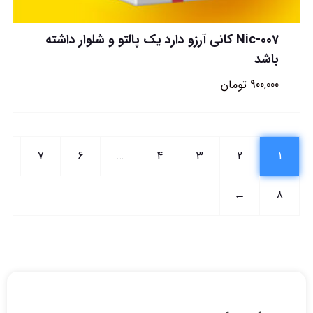
Nic-007 کانی آرزو دارد یک پالتو و شلوار داشته
باشد
900,000
تومان
7
6
…
4
3
2
1
←
8