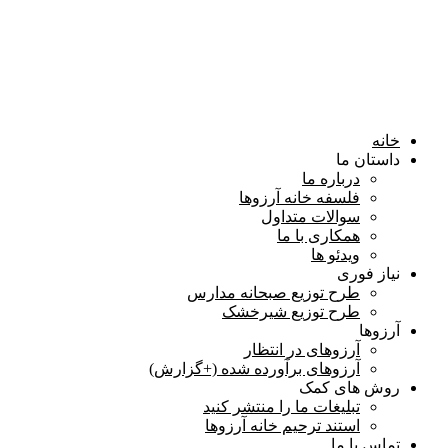
خانه
داستان ما
درباره ما
فلسفه خانه آرزوها
سوالات متداول
همكاری با ما
ویدئو ها
نیاز فوری
طرح توزیع صبحانه مدارس
طرح توزیع شیرخشک
آرزوها
آرزوهای در انتظار
آرزوهای برآورده شده (+گزارش)
روش های کمک
تبلیغات ما را منتشر کنید
استند ترحیم خانه آرزوها
تماس با ما