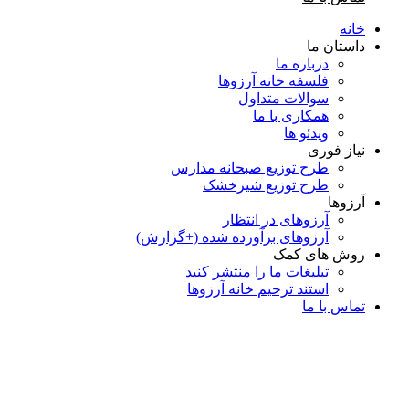
خانه
داستان ما
درباره ما
فلسفه خانه آرزوها
سوالات متداول
همكاری با ما
ویدئو ها
نیاز فوری
طرح توزیع صبحانه مدارس
طرح توزیع شیرخشک
آرزوها
آرزوهای در انتظار
آرزوهای برآورده شده (+گزارش)
روش های کمک
تبلیغات ما را منتشر کنید
استند ترحیم خانه آرزوها
تماس با ما