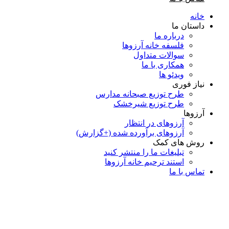
خانه
داستان ما
درباره ما
فلسفه خانه آرزوها
سوالات متداول
همكاری با ما
ویدئو ها
نیاز فوری
طرح توزیع صبحانه مدارس
طرح توزیع شیرخشک
آرزوها
آرزوهای در انتظار
آرزوهای برآورده شده (+گزارش)
روش های کمک
تبلیغات ما را منتشر کنید
استند ترحیم خانه آرزوها
تماس با ما