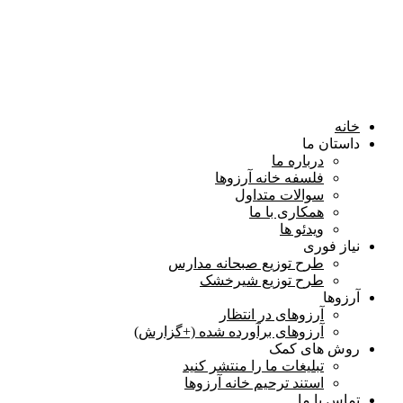
خانه
داستان ما
درباره ما
فلسفه خانه آرزوها
سوالات متداول
همكاری با ما
ویدئو ها
نیاز فوری
طرح توزیع صبحانه مدارس
طرح توزیع شیرخشک
آرزوها
آرزوهای در انتظار
آرزوهای برآورده شده (+گزارش)
روش های کمک
تبلیغات ما را منتشر کنید
استند ترحیم خانه آرزوها
تماس با ما