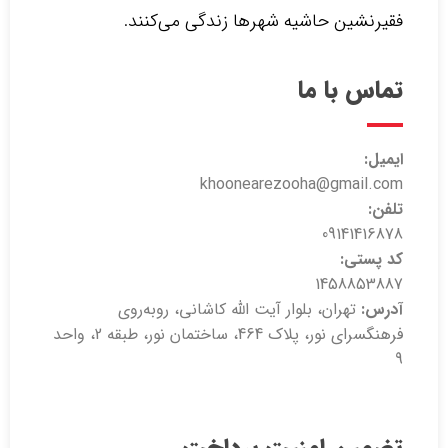
فقیرنشین حاشیه شهرها زندگی می‌کنند.‌
تماس با ما
ایمیل:
khoonearezooha@gmail.com
تلفن:
09141416878
کد پستی:
1458853887
آدرس:
تهران، بلوار آیت الله کاشانی، روبه‌روی
فرهنگسرای نور، پلاک 464، ساختمان نور، طبقه 2، واحد
9