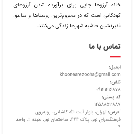
خانه آرزوها جایی برای برآورده شدن آرزوهای
کودکانی است که در محروم‌ترین روستاها و مناطق
فقیرنشین حاشیه شهرها زندگی می‌کنند.‌
تماس با ما
ایمیل:
khoonearezooha@gmail.com
تلفن:
09141416878
کد پستی:
1458853887
آدرس:
تهران، بلوار آیت الله کاشانی، روبه‌روی
فرهنگسرای نور، پلاک 464، ساختمان نور، طبقه 2، واحد
9