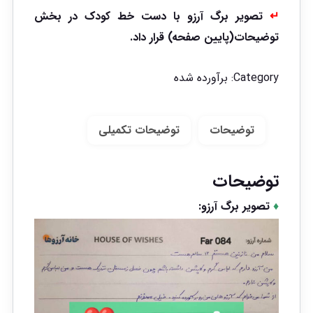
↵
تصویر برگ آرزو با دست خط کودک در بخش
توضیحات(پایین صفحه) قرار داد.
Category:
برآورده شده
توضیحات
توضیحات تکمیلی
توضیحات
♦
تصویر برگ آرزو: