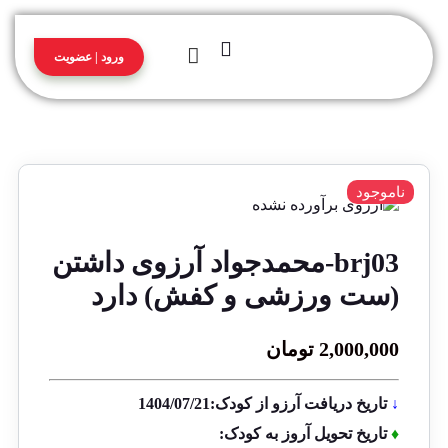
ورود | عضویت
ناموجود
brj03-محمدجواد آرزوی داشتن
(ست ورزشی و کفش) دارد
2,000,000
تومان
↓
تاریخ دریافت آرزو از کودک:1404/07/21
♦
تاریخ تحویل آروز به کودک: