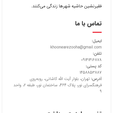
فقیرنشین حاشیه شهرها زندگی می‌کنند.‌
تماس با ما
ایمیل:
khoonearezooha@gmail.com
تلفن:
09141416878
کد پستی:
1458853887
آدرس:
تهران، بلوار آیت الله کاشانی، روبه‌روی
فرهنگسرای نور، پلاک 464، ساختمان نور، طبقه 2، واحد
9