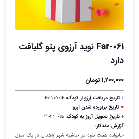
Far-061 نوید آرزوی پتو گلبافت
دارد
1,200,000
تومان
↓
تاریخ دریافت آرزو از کودک:
1402/07/14
♥
تاریخ برآورده شدن آرزو:
♦
تاریخ تحویل آروز به کودک:
1402/10/15
گزارش مددکار:
خانواده هفت نفره در حاشیه شهر زاهدان در یک منزل