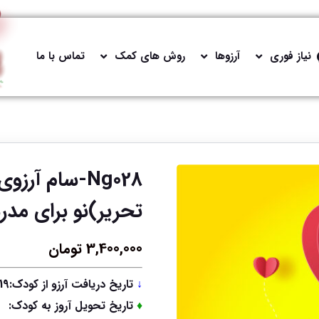
نیاز فوری
آرزوها
روش های کمک
تماس با ما
Ng028-سام آر
تحریر)نو برای مدر
3,400,000
تومان
↓
تاریخ دریافت آرزو از کودک:1404/06/19
♦
تاریخ تحویل آروز به کودک: