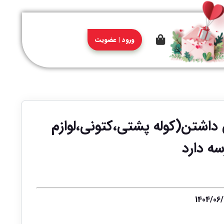
ورود | عضویت
زوی داشتن(کوله پشتی،کتونی،لوازم
سه دارد