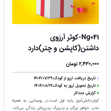
Ng041-کوثر آرزوی
داشتن(کاپشن و چتر)دارد
2,430,000
تومان
↓
تاریخ دریافت آرزو از کودک:1404/07/29
♦
تاریخ تحویل آروز به کودک:1404/08/19
♦
گزارش مددکار
کوثر،دانش‌آموز پایه اول است.در روستایی به همراه
مادر، خواهر بزرگتر و پدربزرگ پدری‌اش زندگی می‌کند.