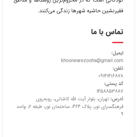
فقیرنشین حاشیه شهرها زندگی می‌کنند.‌
تماس با ما
ایمیل:
khoonearezooha@gmail.com
تلفن:
09141416878
کد پستی:
1458853887
آدرس:
تهران، بلوار آیت الله کاشانی، روبه‌روی
فرهنگسرای نور، پلاک 464، ساختمان نور، طبقه 2، واحد
9