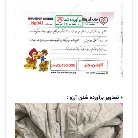
♦
تصاویر برآورده شدن آرزو :