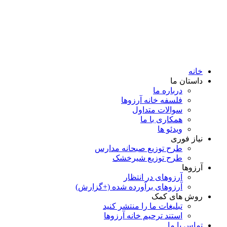
خانه
داستان ما
درباره ما
فلسفه خانه آرزوها
سوالات متداول
همكاری با ما
ویدئو ها
نیاز فوری
طرح توزیع صبحانه مدارس
طرح توزیع شیرخشک
آرزوها
آرزوهای در انتظار
آرزوهای برآورده شده (+گزارش)
روش های کمک
تبلیغات ما را منتشر کنید
استند ترحیم خانه آرزوها
تماس با ما