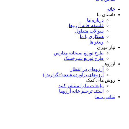
خانه
داستان ما
درباره ما
فلسفه خانه آرزوها
سوالات متداول
همكاری با ما
ویدئو ها
نیاز فوری
طرح توزیع صبحانه مدارس
طرح توزیع شیرخشک
آرزوها
آرزوهای در انتظار
آرزوهای برآورده شده (+گزارش)
روش های کمک
تبلیغات ما را منتشر کنید
استند ترحیم خانه آرزوها
تماس با ما