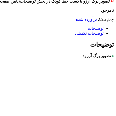
↵
تصویر برگ آرزو با دست خط کودک در بخش توضیحات(پایین صفحه) 
ناموجود
Category:
برآورده شده
توضیحات
توضیحات تکمیلی
توضیحات
♦
تصویر برگ آرزو: