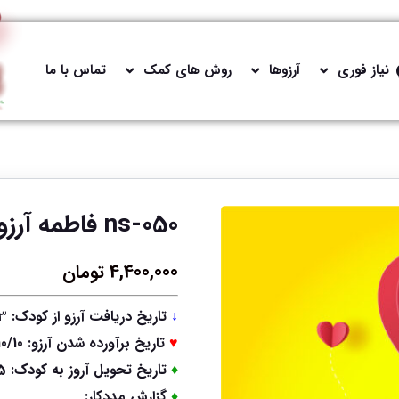
نیاز فوری
آرزوها
روش های کمک
تماس با ما
ns-050 فاطمه آرزوی کمد لباس دارد
4,400,000
تومان
↓
تاریخ دریافت آرزو از کودک:
1402/07/23
♥
تاریخ برآورده شدن آرزو: 1402/10/10
♦
تاریخ تحویل آروز به کودک: 1402/10/15
♦
گزارش مددکار: