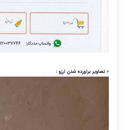
♦
تصاویر برآورده شدن آرزو :