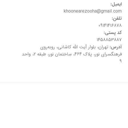
ایمیل:
khoonearezooha@gmail.com
تلفن:
09141416878
کد پستی:
1458853887
آدرس:
تهران، بلوار آیت الله کاشانی، روبه‌روی
فرهنگسرای نور، پلاک 464، ساختمان نور، طبقه 2، واحد
9