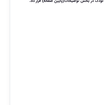
کودک در بخش توضیحات(پایین صفحه) قرار داد.