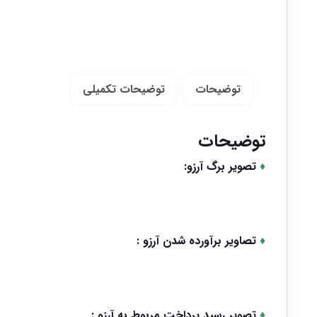
توضیحات
توضیحات تکمیلی
توضیحات
♦
تصویر برگ آرزو:
♦
تصاویر برآورده شدن آرزو :
♦
تصویر رسید پرداخت مربوط به آرزو :