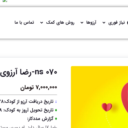
نیاز فوری
آرزوها
روش های کمک
تماس با ما
ns 070-رضا آرزوی داشتن کتاب کمک درسی دارد
7,000,000
تومان
↓
تاریخ دریافت آرزو از کودک:1403/07/28
♦
تاریخ تحویل آروز به کودک: 1403/08/08
♦
گزارش مددکار:
رضا 17 سال دارد. او پسری 