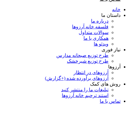
خانه
داستان ما
درباره ما
فلسفه خانه آرزوها
سوالات متداول
همكاری با ما
ویدئو ها
نیاز فوری
طرح توزیع صبحانه مدارس
طرح توزیع شیرخشک
آرزوها
آرزوهای در انتظار
آرزوهای برآورده شده (+گزارش)
روش های کمک
تبلیغات ما را منتشر کنید
استند ترحیم خانه آرزوها
تماس با ما