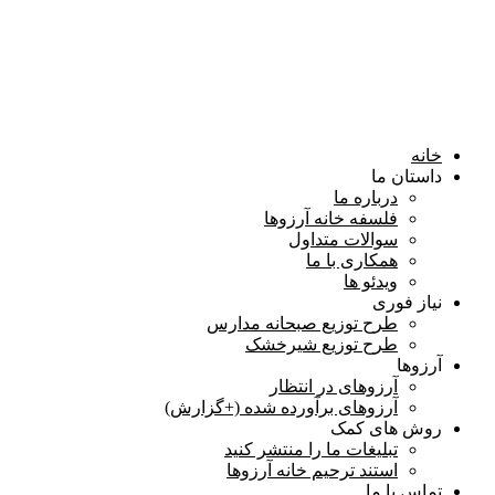
خانه
داستان ما
درباره ما
فلسفه خانه آرزوها
سوالات متداول
همكاری با ما
ویدئو ها
نیاز فوری
طرح توزیع صبحانه مدارس
طرح توزیع شیرخشک
آرزوها
آرزوهای در انتظار
آرزوهای برآورده شده (+گزارش)
روش های کمک
تبلیغات ما را منتشر کنید
استند ترحیم خانه آرزوها
تماس با ما