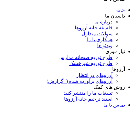
خانه
داستان ما
درباره ما
فلسفه خانه آرزوها
سوالات متداول
همكاری با ما
ویدئو ها
نیاز فوری
طرح توزیع صبحانه مدارس
طرح توزیع شیرخشک
آرزوها
آرزوهای در انتظار
آرزوهای برآورده شده (+گزارش)
روش های کمک
تبلیغات ما را منتشر کنید
استند ترحیم خانه آرزوها
تماس با ما