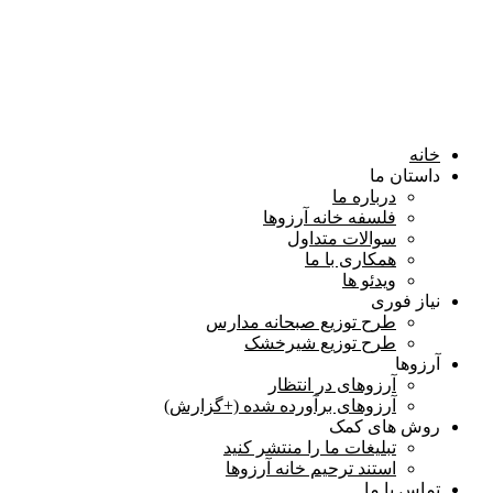
خانه
داستان ما
درباره ما
فلسفه خانه آرزوها
سوالات متداول
همكاری با ما
ویدئو ها
نیاز فوری
طرح توزیع صبحانه مدارس
طرح توزیع شیرخشک
آرزوها
آرزوهای در انتظار
آرزوهای برآورده شده (+گزارش)
روش های کمک
تبلیغات ما را منتشر کنید
استند ترحیم خانه آرزوها
تماس با ما