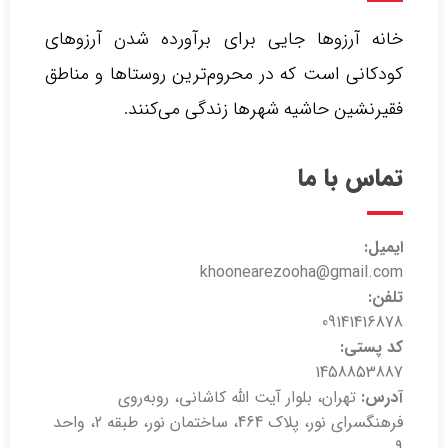
خانه آرزوها جایی برای برآورده شدن آرزوهای
کودکانی است که در محروم‌ترین روستاها و مناطق
فقیرنشین حاشیه شهرها زندگی می‌کنند.‌
تماس با ما
ایمیل:
khoonearezooha@gmail.com
تلفن:
09141416878
کد پستی:
1458853887
آدرس:
تهران، بلوار آیت الله کاشانی، روبه‌روی
فرهنگسرای نور، پلاک 464، ساختمان نور، طبقه 2، واحد
9