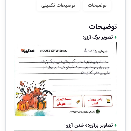
توضیحات
توضیحات تکمیلی
توضیحات
♦
تصویر برگ آرزو:
♦
تصاویر برآورده شدن آرزو :