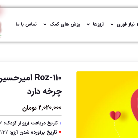
نیاز فوری
آرزوها
روش های کمک
تماس با ما
Roz-110 ام
چرخه دارد
2,020,000
تومان
↓
تاریخ دریافت آرزو از کودک:
1402/02/01
♥
تاریخ برآورده شدن آرزو:
4/27