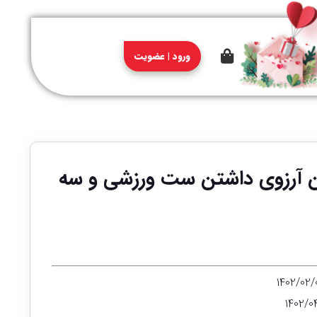
ورود | عضویت
یرحسین آرزوی داشتن ست ورزشی و سه
1402/0