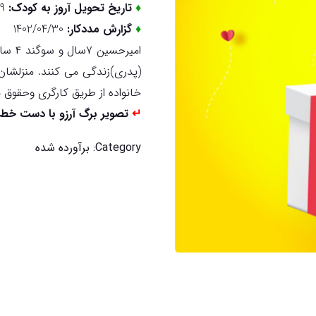
♦
تاریخ تحویل آروز به کودک:
29
♦
گزارش مددکار:
1402/04/30
امیرح
(پدری)زندگی می کنند. منزلشان
خانواده از طریق کارگری وحقوق ن
↵
تصویر برگ آرزو با دست خط 
Category:
برآورده شده