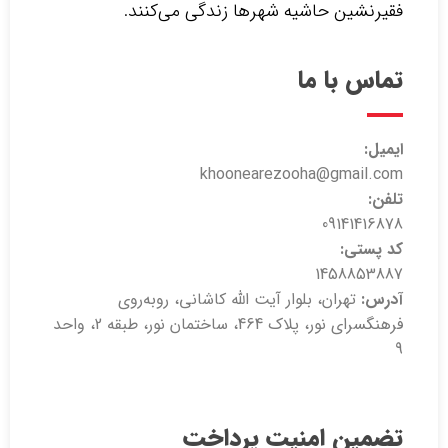
فقیرنشین حاشیه شهرها زندگی می‌کنند.‌
تماس با ما
ایمیل:
khoonearezooha@gmail.com
تلفن:
09141416878
کد پستی:
1458853887
آدرس:
تهران، بلوار آیت الله کاشانی، روبه‌روی
فرهنگسرای نور، پلاک 464، ساختمان نور، طبقه 2، واحد
9
تضمین امنیت پرداخت