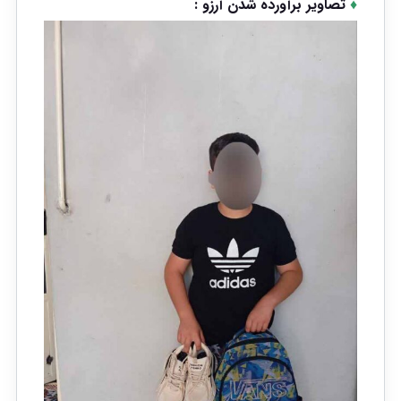
♦
تصاویر برآورده شدن آرزو :