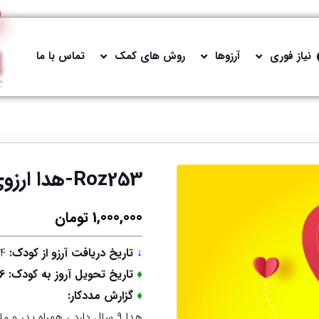
نیاز فوری
آرزوها
روش های کمک
تماس با ما
Roz253-هدا ارزوی داشتن لباس خوشگل دارد
1,000,000
تومان
↓
تاریخ دریافت آرزو از کودک:
1403/05/24
♦
تاریخ تحویل آروز به کودک: 1403/06/6
♦
گزارش مددکار:
هدا ۹ سال دارد ، همراه پدر و مادرش زندگی می کند ، یک برادر بزرگتر از خودش نیز دارد ،