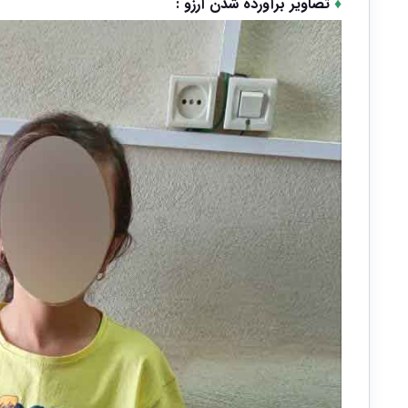
♦
تصاویر برآورده شدن آرزو :