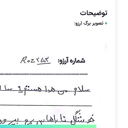
توضیحات
♦
تصویر برگ آرزو: