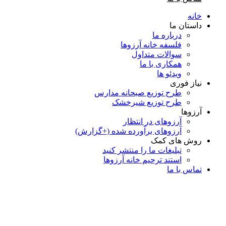
خانه
داستان ما
درباره ما
فلسفه خانه آرزوها
سوالات متداول
همكاری با ما
ویدئو ها
نیاز فوری
طرح توزیع صبحانه مدارس
طرح توزیع شیرخشک
آرزوها
آرزوهای در انتظار
آرزوهای برآورده شده (+گزارش)
روش های کمک
تبلیغات ما را منتشر کنید
استند ترحیم خانه آرزوها
تماس با ما