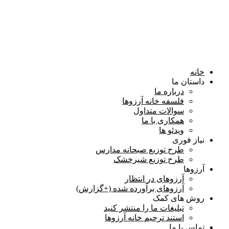
خانه
داستان ما
درباره ما
فلسفه خانه آرزوها
سوالات متداول
همكاری با ما
ویدئو ها
نیاز فوری
طرح توزیع صبحانه مدارس
طرح توزیع شیرخشک
آرزوها
آرزوهای در انتظار
آرزوهای برآورده شده (+گزارش)
روش های کمک
تبلیغات ما را منتشر کنید
استند ترحیم خانه آرزوها
تماس با ما