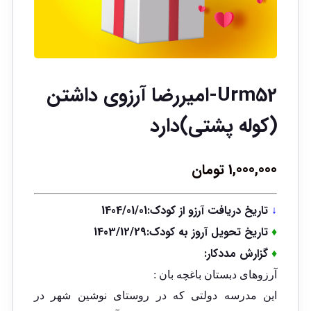
Urm52-امیررضا آرزوی داشتن
(کوله پشتی)دارد
1,000,000
تومان
↓
تاریخ دریافت آرزو از کودک:1404/01/01
♦
تاریخ تحویل آروز به کودک:1403/12/29
♦
گزارش مددکار:
آرزوهای دبستان باغچه بان :
این مدرسه دولتی که در روستای نوشین شهر در