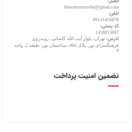
ایمیل:
khoonearezooha@gmail.com
تلفن:
09141416878
کد پستی:
1458853887
آدرس:
تهران، بلوار آیت الله کاشانی، روبه‌روی
فرهنگسرای نور، پلاک 464، ساختمان نور، طبقه 2، واحد
9
تضمین امنیت پرداخت