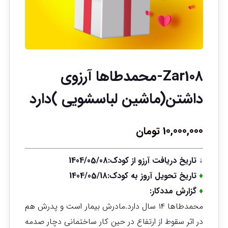
Zar108-محمدطاها آرزوی
داشتن(ماشین لباسشویی )دارد
10,000,000
تومان
↓
تاریخ دریافت آرزو از کودک:1404/05/08
♦
تاریخ تحویل آروز به کودک:1404/05/18
♦
گزارش مددکار:
محمدطاها ۱۴ سال دارد.مادرش بیمار است و پدرش هم
در اثر سقوط از ارتفاع در حین کار ساختمانی دچار صدمه