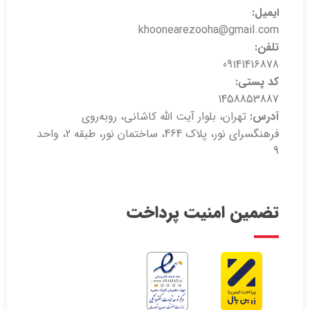
ایمیل:
khoonearezooha@gmail.com
تلفن:
09141416878
کد پستی:
1458853887
آدرس:
تهران، بلوار آیت الله کاشانی، روبه‌روی
فرهنگسرای نور، پلاک 464، ساختمان نور، طبقه 2، واحد
9
تضمین امنیت پرداخت