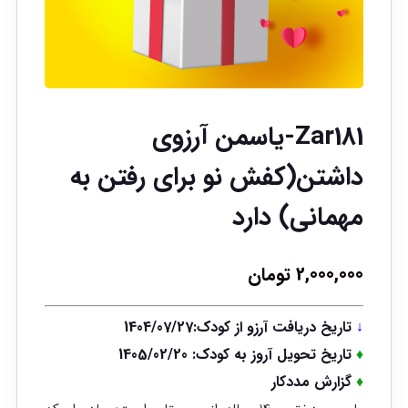
Zar181-یاسمن آرزوی
داشتن(کفش نو برای رفتن به
مهمانی) دارد
2,000,000
تومان
↓
تاریخ دریافت آرزو از کودک:1404/07/27
♦
تاریخ تحویل آروز به کودک: 1405/02/20
♦
گزارش مددکار