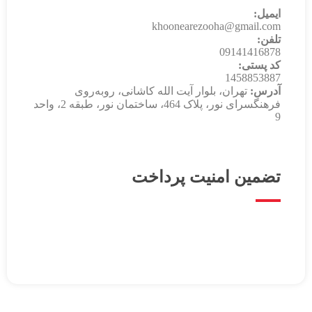
ایمیل:
khoonearezooha@gmail.com
تلفن:
09141416878
کد پستی:
1458853887
آدرس:
تهران، بلوار آیت الله کاشانی، روبه‌روی
فرهنگسرای نور، پلاک 464، ساختمان نور، طبقه 2، واحد
9
تضمین امنیت پرداخت