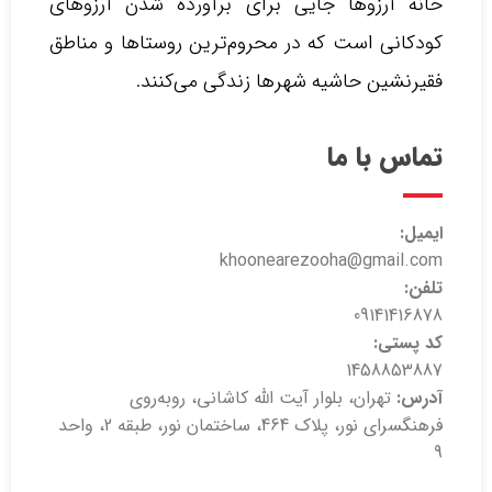
خانه آرزوها جایی برای برآورده شدن آرزوهای
کودکانی است که در محروم‌ترین روستاها و مناطق
فقیرنشین حاشیه شهرها زندگی می‌کنند.‌
تماس با ما
ایمیل:
khoonearezooha@gmail.com
تلفن:
09141416878
کد پستی:
1458853887
آدرس:
تهران، بلوار آیت الله کاشانی، روبه‌روی
فرهنگسرای نور، پلاک 464، ساختمان نور، طبقه 2، واحد
9