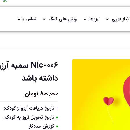
نیاز فوری
آرزوها
روش های کمک
تماس با ما
Nic-006 سمی
داشته باشد
800,000
تومان
↓
تاریخ دریافت آرزو از کودک:
♦
تاریخ تحویل آروز به کودک:
♦
گزارش مددکار: